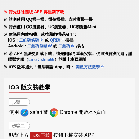
請先移除舊版 APP 再重新下載
請勿使用 QQ掃一掃、微信掃描、支付寶掃一掃
請勿使用 QQ瀏覽器、UC瀏覽器、UC瀏覽器Mini
建議用內建相機、或推薦的掃碼APP：
iOS :
二維碼條碼
或
QR碼
掃描
Android :
二維碼條瞄
或
二維碼
掃描
若 APP 無法更新或下載，請先刪除再重新安裝。仍無法解決問題，請
聯繫客服（
Line：sline66
）並附上本頁網址
iOS 版本遇到「無法驗證 App」時：
開啟方法教學
iOS 版安裝教學
步驟一
使用
safari 或
Chrome 開啟本>頁面
步驟二
點擊上方
按鈕下載安裝 APP
iOS 下載