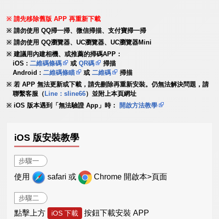
請先移除舊版 APP 再重新下載
請勿使用 QQ掃一掃、微信掃描、支付寶掃一掃
請勿使用 QQ瀏覽器、UC瀏覽器、UC瀏覽器Mini
建議用內建相機、或推薦的掃碼APP：
iOS :
二維碼條碼
或
QR碼
掃描
Android :
二維碼條瞄
或
二維碼
掃描
若 APP 無法更新或下載，請先刪除再重新安裝。仍無法解決問題，請
聯繫客服（
Line：sline66
）並附上本頁網址
iOS 版本遇到「無法驗證 App」時：
開啟方法教學
iOS 版安裝教學
步驟一
使用
safari 或
Chrome 開啟本>頁面
步驟二
點擊上方
按鈕下載安裝 APP
iOS 下載