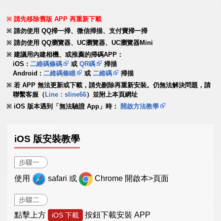
請先移除舊版 APP 再重新下載
請勿使用 QQ掃一掃、微信掃描、支付寶掃一掃
請勿使用 QQ瀏覽器、UC瀏覽器、UC瀏覽器Mini
建議用內建相機、或推薦的掃碼APP：
iOS :
二維碼條碼
或
QR碼
掃描
Android :
二維碼條瞄
或
二維碼
掃描
若 APP 無法更新或下載，請先刪除再重新安裝。仍無法解決問題，請
聯繫客服（
Line：sline66
）並附上本頁網址
iOS 版本遇到「無法驗證 App」時：
開啟方法教學
iOS 版安裝教學
步驟一
使用
safari 或
Chrome 開啟本>頁面
步驟二
點擊上方
按鈕下載安裝 APP
iOS 下載