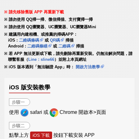
請先移除舊版 APP 再重新下載
請勿使用 QQ掃一掃、微信掃描、支付寶掃一掃
請勿使用 QQ瀏覽器、UC瀏覽器、UC瀏覽器Mini
建議用內建相機、或推薦的掃碼APP：
iOS :
二維碼條碼
或
QR碼
掃描
Android :
二維碼條瞄
或
二維碼
掃描
若 APP 無法更新或下載，請先刪除再重新安裝。仍無法解決問題，請
聯繫客服（
Line：sline66
）並附上本頁網址
iOS 版本遇到「無法驗證 App」時：
開啟方法教學
iOS 版安裝教學
步驟一
使用
safari 或
Chrome 開啟本>頁面
步驟二
點擊上方
按鈕下載安裝 APP
iOS 下載