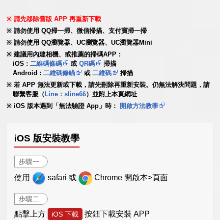
請先移除舊版 APP 再重新下載
請勿使用 QQ掃一掃、微信掃描、支付寶掃一掃
請勿使用 QQ瀏覽器、UC瀏覽器、UC瀏覽器Mini
建議用內建相機、或推薦的掃碼APP：
iOS :
二維碼條碼
或
QR碼
掃描
Android :
二維碼條瞄
或
二維碼
掃描
若 APP 無法更新或下載，請先刪除再重新安裝。仍無法解決問題，請
聯繫客服（
Line：sline66
）並附上本頁網址
iOS 版本遇到「無法驗證 App」時：
開啟方法教學
iOS 版安裝教學
步驟一
使用
safari 或
Chrome 開啟本>頁面
步驟二
點擊上方
按鈕下載安裝 APP
iOS 下載