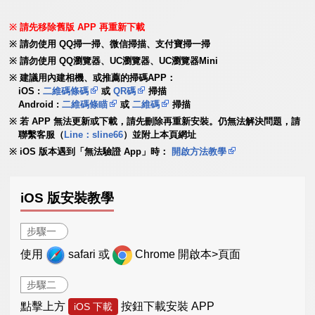
請先移除舊版 APP 再重新下載
請勿使用 QQ掃一掃、微信掃描、支付寶掃一掃
請勿使用 QQ瀏覽器、UC瀏覽器、UC瀏覽器Mini
建議用內建相機、或推薦的掃碼APP：
iOS :
二維碼條碼
或
QR碼
掃描
Android :
二維碼條瞄
或
二維碼
掃描
若 APP 無法更新或下載，請先刪除再重新安裝。仍無法解決問題，請
聯繫客服（
Line：sline66
）並附上本頁網址
iOS 版本遇到「無法驗證 App」時：
開啟方法教學
iOS 版安裝教學
步驟一
使用
safari 或
Chrome 開啟本>頁面
步驟二
點擊上方
按鈕下載安裝 APP
iOS 下載