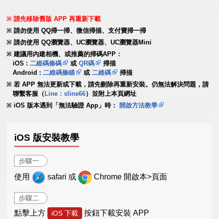
請先移除舊版 APP 再重新下載
請勿使用 QQ掃一掃、微信掃描、支付寶掃一掃
請勿使用 QQ瀏覽器、UC瀏覽器、UC瀏覽器Mini
建議用內建相機、或推薦的掃碼APP：
iOS :
二維碼條碼
或
QR碼
掃描
Android :
二維碼條瞄
或
二維碼
掃描
若 APP 無法更新或下載，請先刪除再重新安裝。仍無法解決問題，請
聯繫客服（
Line：sline66
）並附上本頁網址
iOS 版本遇到「無法驗證 App」時：
開啟方法教學
iOS 版安裝教學
步驟一
使用
safari 或
Chrome 開啟本>頁面
步驟二
點擊上方
按鈕下載安裝 APP
iOS 下載