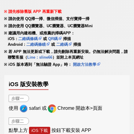
請先移除舊版 APP 再重新下載
請勿使用 QQ掃一掃、微信掃描、支付寶掃一掃
請勿使用 QQ瀏覽器、UC瀏覽器、UC瀏覽器Mini
建議用內建相機、或推薦的掃碼APP：
iOS :
二維碼條碼
或
QR碼
掃描
Android :
二維碼條瞄
或
二維碼
掃描
若 APP 無法更新或下載，請先刪除再重新安裝。仍無法解決問題，請
聯繫客服（
Line：sline66
）並附上本頁網址
iOS 版本遇到「無法驗證 App」時：
開啟方法教學
iOS 版安裝教學
步驟一
使用
safari 或
Chrome 開啟本>頁面
步驟二
點擊上方
按鈕下載安裝 APP
iOS 下載