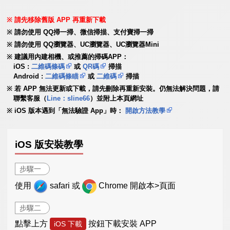
請先移除舊版 APP 再重新下載
請勿使用 QQ掃一掃、微信掃描、支付寶掃一掃
請勿使用 QQ瀏覽器、UC瀏覽器、UC瀏覽器Mini
建議用內建相機、或推薦的掃碼APP：
iOS :
二維碼條碼
或
QR碼
掃描
Android :
二維碼條瞄
或
二維碼
掃描
若 APP 無法更新或下載，請先刪除再重新安裝。仍無法解決問題，請
聯繫客服（
Line：sline66
）並附上本頁網址
iOS 版本遇到「無法驗證 App」時：
開啟方法教學
iOS 版安裝教學
步驟一
使用
safari 或
Chrome 開啟本>頁面
步驟二
點擊上方
按鈕下載安裝 APP
iOS 下載