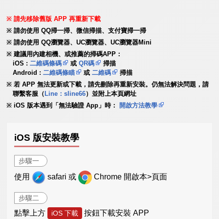
請先移除舊版 APP 再重新下載
請勿使用 QQ掃一掃、微信掃描、支付寶掃一掃
請勿使用 QQ瀏覽器、UC瀏覽器、UC瀏覽器Mini
建議用內建相機、或推薦的掃碼APP：
iOS :
二維碼條碼
或
QR碼
掃描
Android :
二維碼條瞄
或
二維碼
掃描
若 APP 無法更新或下載，請先刪除再重新安裝。仍無法解決問題，請
聯繫客服（
Line：sline66
）並附上本頁網址
iOS 版本遇到「無法驗證 App」時：
開啟方法教學
iOS 版安裝教學
步驟一
使用
safari 或
Chrome 開啟本>頁面
步驟二
點擊上方
按鈕下載安裝 APP
iOS 下載