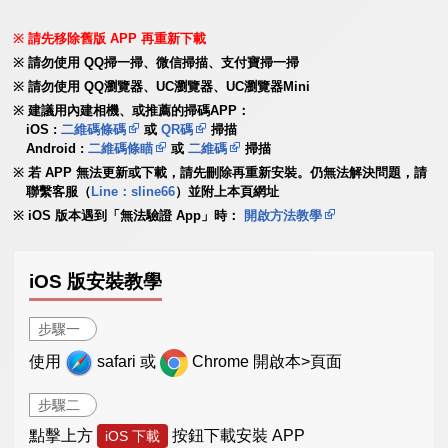
請先移除舊版 APP 再重新下載
請勿使用 QQ掃一掃、微信掃描、支付寶掃一掃
請勿使用 QQ瀏覽器、UC瀏覽器、UC瀏覽器Mini
建議用內建相機、或推薦的掃碼APP：
iOS :
二維碼條碼
或
QR碼
掃描
Android :
二維碼條瞄
或
二維碼
掃描
若 APP 無法更新或下載，請先刪除再重新安裝。仍無法解決問題，請
聯繫客服（
Line：sline66
）並附上本頁網址
iOS 版本遇到「無法驗證 App」時：
開啟方法教學
iOS 版安裝教學
步驟一
使用
safari 或
Chrome 開啟本>頁面
步驟二
點擊上方
按鈕下載安裝 APP
iOS 下載