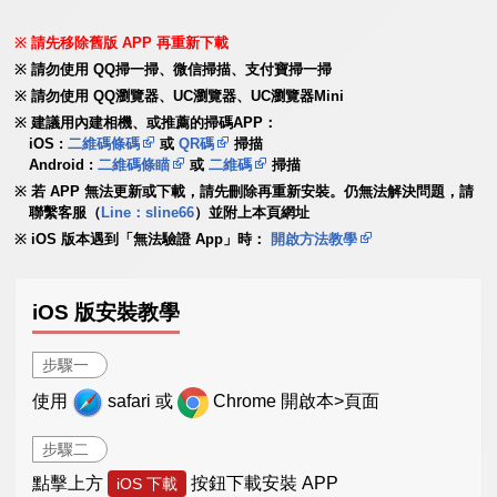
請先移除舊版 APP 再重新下載
請勿使用 QQ掃一掃、微信掃描、支付寶掃一掃
請勿使用 QQ瀏覽器、UC瀏覽器、UC瀏覽器Mini
建議用內建相機、或推薦的掃碼APP：
iOS :
二維碼條碼
或
QR碼
掃描
Android :
二維碼條瞄
或
二維碼
掃描
若 APP 無法更新或下載，請先刪除再重新安裝。仍無法解決問題，請
聯繫客服（
Line：sline66
）並附上本頁網址
iOS 版本遇到「無法驗證 App」時：
開啟方法教學
iOS 版安裝教學
步驟一
使用
safari 或
Chrome 開啟本>頁面
步驟二
點擊上方
按鈕下載安裝 APP
iOS 下載