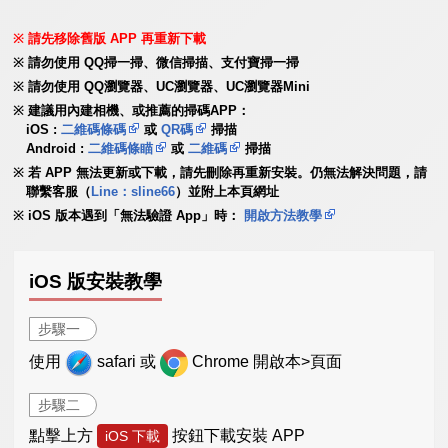
請先移除舊版 APP 再重新下載
請勿使用 QQ掃一掃、微信掃描、支付寶掃一掃
請勿使用 QQ瀏覽器、UC瀏覽器、UC瀏覽器Mini
建議用內建相機、或推薦的掃碼APP：
iOS :
二維碼條碼
或
QR碼
掃描
Android :
二維碼條瞄
或
二維碼
掃描
若 APP 無法更新或下載，請先刪除再重新安裝。仍無法解決問題，請
聯繫客服（
Line：sline66
）並附上本頁網址
iOS 版本遇到「無法驗證 App」時：
開啟方法教學
iOS 版安裝教學
步驟一
使用
safari 或
Chrome 開啟本>頁面
步驟二
點擊上方
按鈕下載安裝 APP
iOS 下載