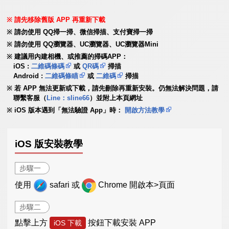
請先移除舊版 APP 再重新下載
請勿使用 QQ掃一掃、微信掃描、支付寶掃一掃
請勿使用 QQ瀏覽器、UC瀏覽器、UC瀏覽器Mini
建議用內建相機、或推薦的掃碼APP：
iOS :
二維碼條碼
或
QR碼
掃描
Android :
二維碼條瞄
或
二維碼
掃描
若 APP 無法更新或下載，請先刪除再重新安裝。仍無法解決問題，請
聯繫客服（
Line：sline66
）並附上本頁網址
iOS 版本遇到「無法驗證 App」時：
開啟方法教學
iOS 版安裝教學
步驟一
使用
safari 或
Chrome 開啟本>頁面
步驟二
點擊上方
按鈕下載安裝 APP
iOS 下載