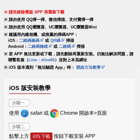
請先移除舊版 APP 再重新下載
請勿使用 QQ掃一掃、微信掃描、支付寶掃一掃
請勿使用 QQ瀏覽器、UC瀏覽器、UC瀏覽器Mini
建議用內建相機、或推薦的掃碼APP：
iOS :
二維碼條碼
或
QR碼
掃描
Android :
二維碼條瞄
或
二維碼
掃描
若 APP 無法更新或下載，請先刪除再重新安裝。仍無法解決問題，請
聯繫客服（
Line：sline66
）並附上本頁網址
iOS 版本遇到「無法驗證 App」時：
開啟方法教學
iOS 版安裝教學
步驟一
使用
safari 或
Chrome 開啟本>頁面
步驟二
點擊上方
按鈕下載安裝 APP
iOS 下載