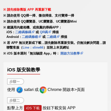
請先移除舊版 APP 再重新下載
請勿使用 QQ掃一掃、微信掃描、支付寶掃一掃
請勿使用 QQ瀏覽器、UC瀏覽器、UC瀏覽器Mini
建議用內建相機、或推薦的掃碼APP：
iOS :
二維碼條碼
或
QR碼
掃描
Android :
二維碼條瞄
或
二維碼
掃描
若 APP 無法更新或下載，請先刪除再重新安裝。仍無法解決問題，請
聯繫客服（
Line：sline66
）並附上本頁網址
iOS 版本遇到「無法驗證 App」時：
開啟方法教學
iOS 版安裝教學
步驟一
使用
safari 或
Chrome 開啟本>頁面
步驟二
點擊上方
按鈕下載安裝 APP
iOS 下載